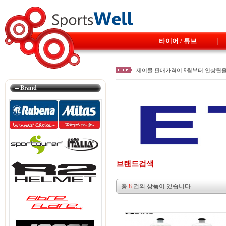
타이어 / 튜브
제이쿨 판매가격이 9월부터 인상됩을
루베나 브랜드 변경
셀레이탈리아의 신개념 안장 NET 
Brand
스포투얼러 안장(여성전용 안장)이 
스포투얼러 안장 및 그립이 입고 되
브랜드검색
총
8
건의 상품이 있습니다.