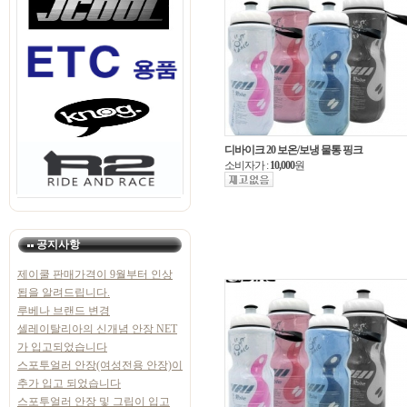
디바이크 20 보온/보냉 물통 핑크
소비자가 :
10,000
원
공지사항
제이쿨 판매가격이 9월부터 인상
됩을 알려드립니다.
루베나 브랜드 변경
셀레이탈리아의 신개념 안장 NET
가 입고되었습니다
스포투얼러 안장(여성전용 안장)이
추가 입고 되었습니다
스포투얼러 안장 및 그립이 입고