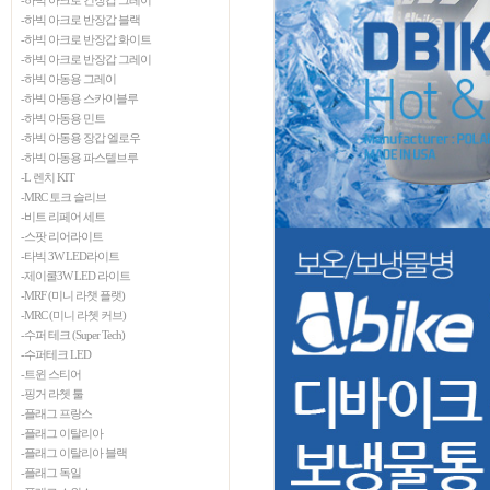
-하빅 아크로 긴장갑 그레이
-하빅 아크로 반장갑 블랙
-하빅 아크로 반장갑 화이트
-하빅 아크로 반장갑 그레이
-하빅 아동용 그레이
-하빅 아동용 스카이블루
-하빅 아동용 민트
-하빅 아동용 장갑 엘로우
-하빅 아동용 파스텔브루
-L 렌치 KIT
-MRC 토크 슬리브
-비트 리페어 세트
-스팟 리어라이트
-타빅 3W LED라이트
-제이쿨3W LED 라이트
-MRF (미니 라챗 플랫)
-MRC (미니 라쳇 커브)
-수퍼 테크 (Super Tech)
-수퍼테크 LED
-트윈 스티어
-핑거 라쳇 툴
-플래그 프랑스
-플래그 이탈리아
-플래그 이탈리아 블랙
-플래그 독일