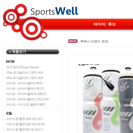
타이어 / 튜브
셀레이탈리아의 신개념 안장 NET 
스포투얼러 안장(여성전용 안장)이 
스포투얼러 안장 및 그립이 입고 되
제품보기
제이쿨 판매가격이 9월부터 인상됩을
루베나 브랜드 변경
라이트
-토크 렌치 (Torque Wrench)
-5Nm 토크슬리브 L 렌치 세트
-4Nm 토크슬리브 L 렌치 세트
-라이트 - 파이버 플레어 RED
-라이트 - 파이버 플레어 BLUE
-라이트 - 파이버 플레어 GREEN
-라이트 - 파이버 플레어 YELLOW
-라이트 - 마이크로 플레어 RED
오일
-라이드원 헬멧 매트 화이트 L
-라이드원 헬멧 매트 화이트 M
-라이드원 헬멧 화이트 레드 L