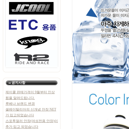
공지사항
제이쿨 판매가격이 9월부터 인상
됩을 알려드립니다.
루베나 브랜드 변경
셀레이탈리아의 신개념 안장 NET
가 입고되었습니다
스포투얼러 안장(여성전용 안장)이
추가 입고 되었습니다