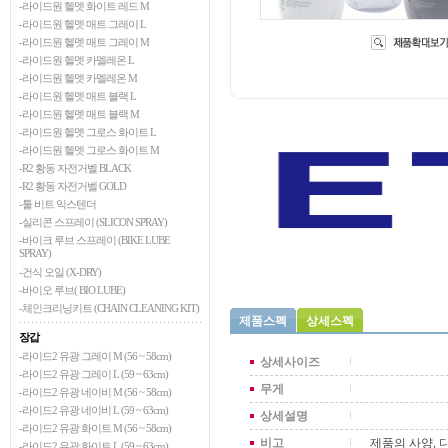
-라이드원 헬멧 화이트 레드 M
-라이드원 헬멧 매트 그레이 L
-라이드원 헬멧 매트 그레이 M
-라이드원 헬멧 카멜레온 L
-라이드원 헬멧 카멜레온 M
-라이드원 헬멧 매트 블랙 L
-라이드원 헬멧 매트 블랙 M
-라이드원 헬멧 그로스 화이트 L
-라이드원 헬멧 그로스 화이트 M
-R2 황동 자전거벨 BLACK
-R2 황동 자전거벨 GOLD
-툴 비트 익스텐더
-실리콘 스프레이 (SLICON SPRAY)
-바이크 루브 스프레이 (BIKE LUBE
SPRAY)
-건식 오일 (X-DRY)
-바이오 루브( BIO LUBE)
-체인크리닝키트 (CHAIN CLEANING KIT)
제품스펙
상세스펙
장갑
-라이드2 유광 그레이 M (56 ~ 58cm)
상세사이즈
-라이드2 유광 그레이 L (59 ~ 63cm)
무게
-라이드2 유광 네이비 M (56 ~ 58cm)
-라이드2 유광 네이비 L (59 ~ 63cm)
상세설명
-라이드2 유광 화이트 M (56 ~ 58cm)
비고
제품의 사양, 
-라이드2 유광 화이트 L (59 ~ 63cm)