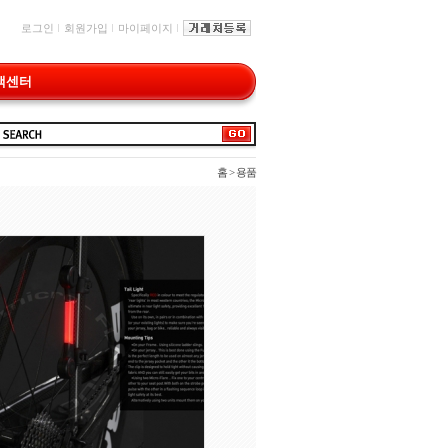
로그인
회원가입
마이페이지
객센터
홈 >
용품