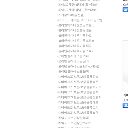
소비
-라이드2 무광 블랙 M (56 ~ 58cm)
-라이드2 무광 블랙 L (59 ~ 63cm)
-스카우트 (애플 전용)
-미드 코버 후미등 330도 서라운드빔
-블라인더 미니 전조등 크로스
-블라인더 미니 전조등 해골
-블라인더 미니 후미등 하트
-블라인더 미니 후미등 크로스
-블라인더 미니 후미등 헤골
-블라인더 미니 후미등 스퀘어
-오이벨 클래식 스몰 카퍼
-오이벨 클래식 스몰 실버
-오이벨 클래식 스몰 브라스(황동)
-오이벨 클래식 스몰 블랙
-디바이크 20 보온/보냉 물통 핑크
-디바이크 20 보온/보냉 물통 블루
-디바이크 20 보온/보냉 물통 화이트
-디바이크 20 보온/보냉 물통 블랙
라이드
-디바이크 24 보온/보냉 물통 오렌지
소비
-디바이크 24 보온/보냉 물통 레드
-디바이크 24 보온/보냉 물통 그린
-디바이크 24 보온/보냉 물통 블랙
-하빅 아크로 긴장갑 블랙
-하빅 아크로 긴장갑 화이트