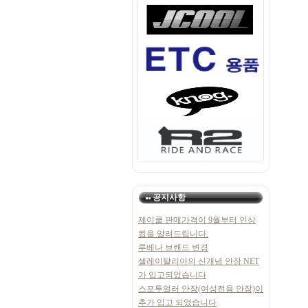
공지사항
제이쿨 판매가격이 9월부터 인상
됩을 알려드립니다.
루베나 브랜드 변경
셀레이탈리아의 신개념 안장 NET
가 입고되었습니다
스포투얼러 안장(여성전용 안장)이
추가 입고 되었습니다