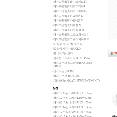
-라이드원 헬멧 화이트 레드 M
-라이드원 헬멧 매트 그레이 L
-라이드원 헬멧 매트 그레이 M
-라이드원 헬멧 카멜레온 L
-라이드원 헬멧 카멜레온 M
-라이드원 헬멧 매트 블랙 L
-라이드원 헬멧 매트 블랙 M
-라이드원 헬멧 그로스 화이트 L
-라이드원 헬멧 그로스 화이트 M
-R2 황동 자전거벨 BLACK
-R2 황동 자전거벨 GOLD
총
9
-툴 비트 익스텐더
-실리콘 스프레이 (SLICON SPRAY)
-바이크 루브 스프레이 (BIKE LUBE
SPRAY)
-건식 오일 (X-DRY)
-바이오 루브( BIO LUBE)
-체인크리닝키트 (CHAIN CLEANING KIT)
장갑
-라이드2 유광 그레이 M (56 ~ 58cm)
-라이드2 유광 그레이 L (59 ~ 63cm)
-라이드2 유광 네이비 M (56 ~ 58cm)
-라이드2 유광 네이비 L (59 ~ 63cm)
-라이드2 유광 화이트 M (56 ~ 58cm)
-라이드2 유광 화이트 L (59 ~ 63cm)
라이