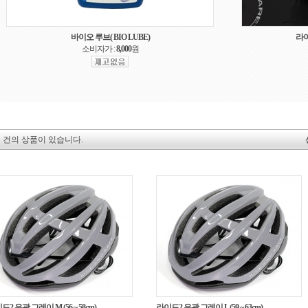
바이오 루브( BIO LUBE)
라이
소비자가 :
8,000
원
1
건의 상품이 있습니다.
드2 유광 그레이 M (56 ~ 58cm)
라이드2 유광 그레이 L (59 ~ 63cm)