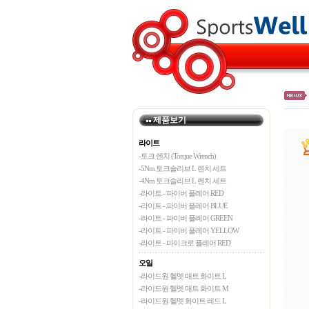
제품보기
라이트
-토크 렌치 (Torque Wrench)
-5Nm 토크슬리브 L 렌치 세트
-4Nm 토크슬리브 L 렌치 세트
-라이트 - 파이버 플레어 RED
-라이트 - 파이버 플레어 BLUE
-라이트 - 파이버 플레어 GREEN
-라이트 - 파이버 플레어 YELLOW
-라이트 - 마이크로 플레어 RED
오일
-라이드원 헬멧 매트 화이트 L
-라이드원 헬멧 매트 화이트 M
-라이드원 헬멧 화이트 레드 L