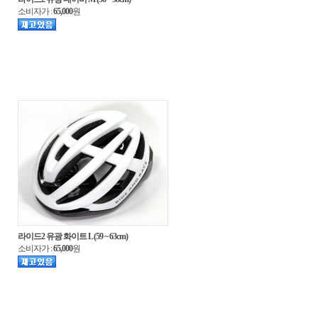
소비자가 :
65,000
원
라이드2 유광 화이트 L (59 ~ 63cm)
소비자가 :
65,000
원